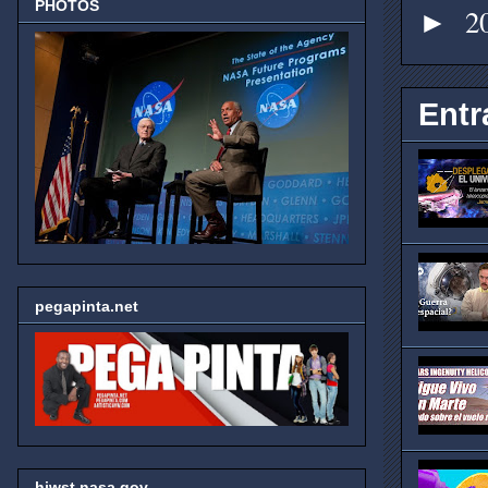
PHOTOS
2
►
Entr
pegapinta.net
hjwst.nasa.gov