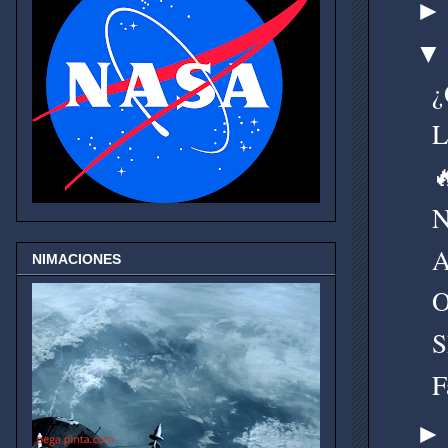
¿
L

N
A
NIMACIONES
O
S
F