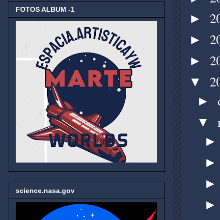
FOTOS ALBUM -1
2
►
2
►
2
►
2
▼
►
▼
science.nasa.gov