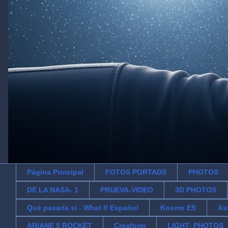
Página Principal
FOTOS PORTADS
PHOTOS
DE LA NASA- 1
PRUEVA-VIDEO
3D PHOTOS
Qué pasaría si - What If Español
Kosmo ES
As
ARIANE 5 ROCKET
Creaform
LIGHT- PHOTOS