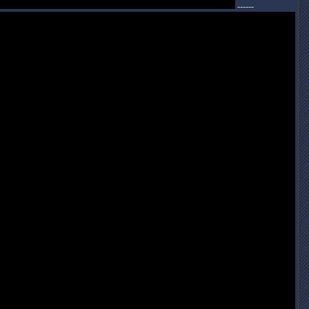
------