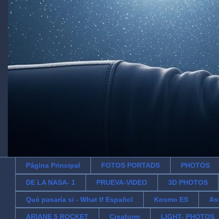
Página Principal
FOTOS PORTADS
PHOTOS
DE LA NASA- 1
PRUEVA-VIDEO
3D PHOTOS
Qué pasaría si - What If Español
Kosmo ES
As
ARIANE 5 ROCKET
Creaform
LIGHT- PHOTOS