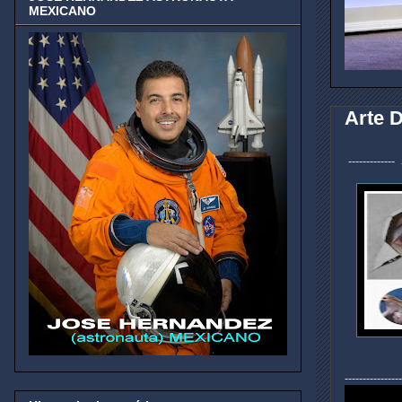
MEXICANO
Arte D
-------------
----------------