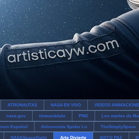
ATRONAUTAS
NASA EN VIVO
VIDEOS ANIMACION
nasa.gov
timeanddate
PNG
Los martes de Ma
trum Español
Astronomía Spider Lo
TheSimplySpace
NASASpaceflight
Arte Divierte
SIXTO PAZ
R