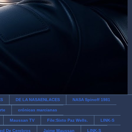
ES
DE LA NASAENLACES
NASA Spinoff 1981
rte
crónicas marcianas
Maussan TV
File:Sixto Paz Wells.
LINK-S
ed De Cerebros
Jaime Maussan
LINK-S