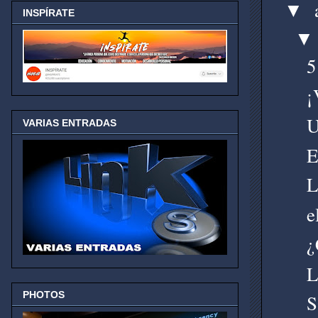
▼
INSPÍRATE
5
¡
U
VARIAS ENTRADAS
E
L
e
¿
L
PHOTOS
S