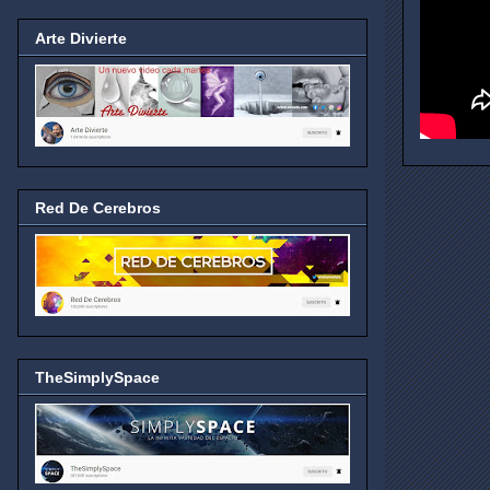
Arte Divierte
Red De Cerebros
TheSimplySpace