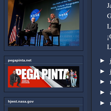
J
G
L
¡
L
►
pegapinta.net
►
►
►
►
hjwst.nasa.gov