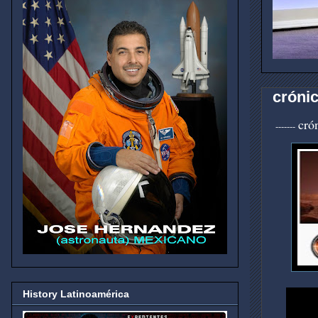
cróni
cró
-------
History Latinoamérica