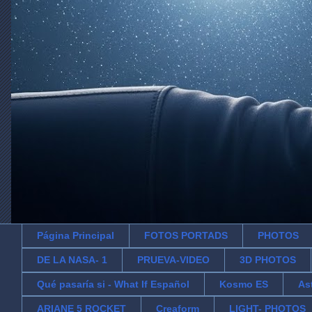
Página Principal
FOTOS PORTADS
PHOTOS
DE LA NASA- 1
PRUEVA-VIDEO
3D PHOTOS
Qué pasaría si - What If Español
Kosmo ES
As
ARIANE 5 ROCKET
Creaform
LIGHT- PHOTOS