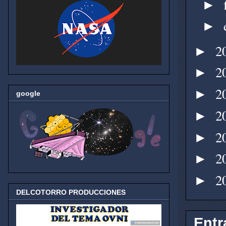
►
►
2
►
2
►
2
►
google
2
►
2
►
2
►
2
►
DELCOTORRO PRODUCCIONES
Entr