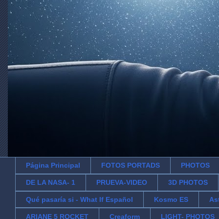
Página Principal
FOTOS PORTADS
PHOTOS
DE LA NASA- 1
PRUEVA-VIDEO
3D PHOTOS
Qué pasaría si - What If Español
Kosmo ES
As
ARIANE 5 ROCKET
Creaform
LIGHT- PHOTOS