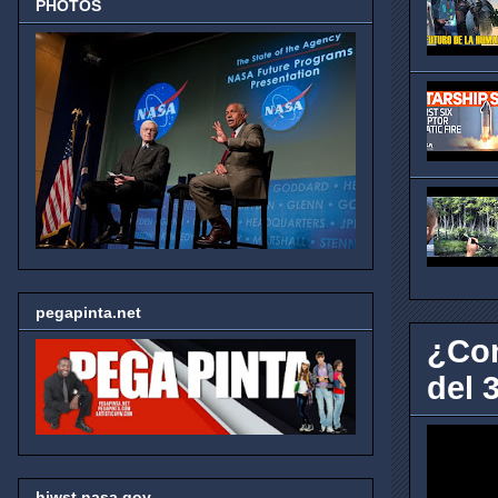
PHOTOS
pegapinta.net
¿Con
del 3
hjwst.nasa.gov