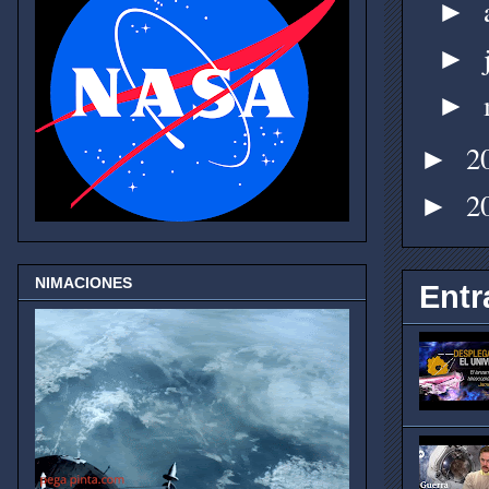
►
►
►
2
►
2
►
NIMACIONES
Entr