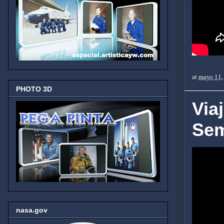
at
mayo 11,
PHOTO 3D
Via
Sem
nasa.gov