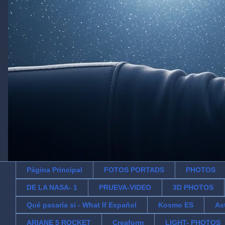
Página Principal
FOTOS PORTADS
PHOTOS
DE LA NASA- 1
PRUEVA-VIDEO
3D PHOTOS
Qué pasaría si - What If Español
Kosmo ES
As
ARIANE 5 ROCKET
Creaform
LIGHT- PHOTOS