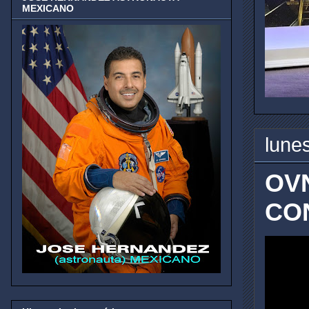
MEXICANO
lune
OVN
CO