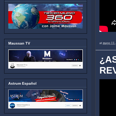
at
mayo 11,
Maussan TV
¿A
RE
Astrum Español