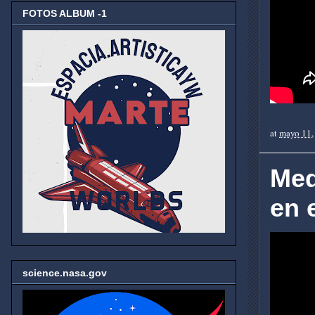
FOTOS ALBUM -1
at
mayo 11,
Med
en 
science.nasa.gov