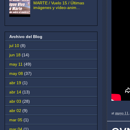
MARTE / Vuelo 15 / Últimas
imágenes y vídeo-anim...
Archivo del Blog
jul 10
(8)
jun 18
(14)
may 11
(49)
may 08
(37)
abr 19
(1)
abr 14
(13)
abr 03
(28)
abr 02
(9)
at
mayo 11,
mar 05
(1)
mar 04
(1)