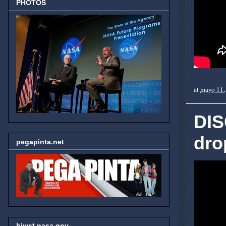
PHOTOS
at
mayo 11,
DIS
dro
pegapinta.net
hjwst.nasa.gov