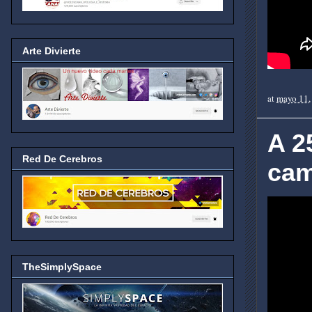
Arte Divierte
at
mayo 11,
A 2
Red De Cerebros
cam
TheSimplySpace