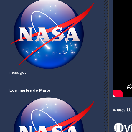
nasa.gov
Los martes de Marte
at
mayo 11,
🔴V