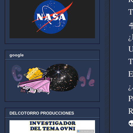
T

¿
U
google
T
E
¿
P
R
DELCOTORRO PRODUCCIONES
