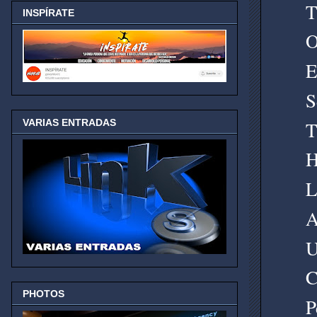
T
INSPÍRATE
O
E
S
VARIAS ENTRADAS
T
H
L
A
U
C
PHOTOS
P