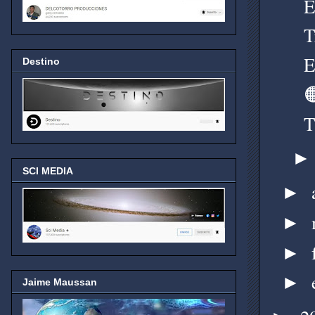
E
T
E
Destino

T
SCI MEDIA
►
►
►
►
Jaime Maussan