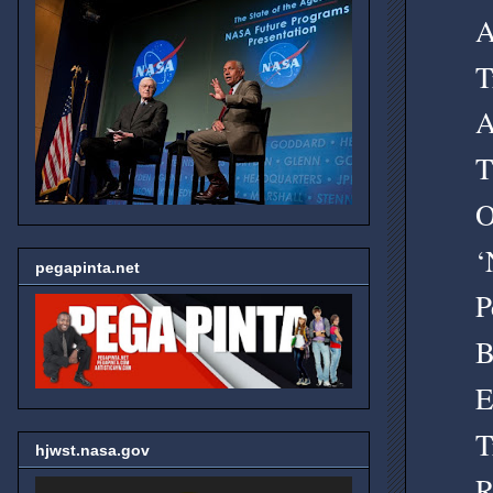
A
T
A
T
O
‘
pegapinta.net
P
B
E
T
hjwst.nasa.gov
R