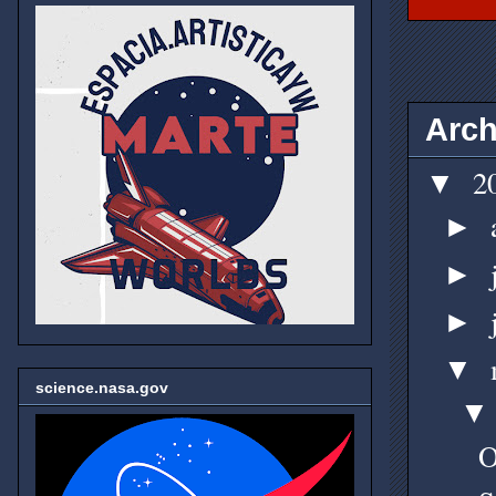
Arch
2
▼
►
►
►
▼
science.nasa.gov
O