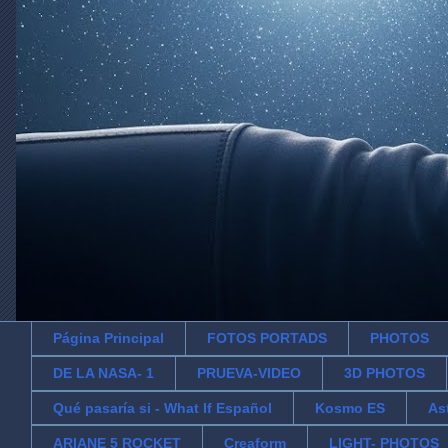
Página Principal
FOTOS PORTADS
PHOTOS
DE LA NASA- 1
PRUEVA-VIDEO
3D PHOTOS
Qué pasaría si - What If Español
Kosmo ES
As
ARIANE 5 ROCKET
Creaform
LIGHT- PHOTOS