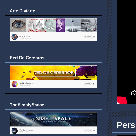
Arte Divierte
Red De Cerebros
TheSimplySpace
Pers