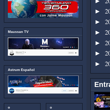
2
►
2
►
2
►
2
►
Maussan TV
2
►
2
►
2
►
Astrum Español
Entr
o
o