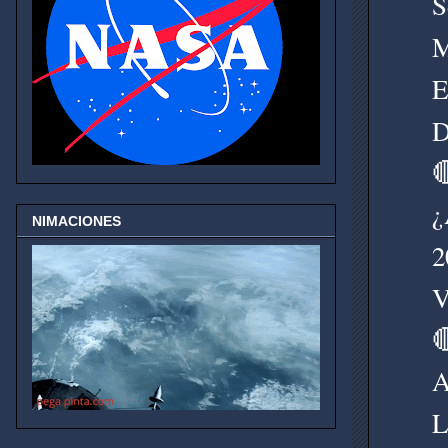
S
M
E
D

¿
NIMACIONES
2
V

A
L