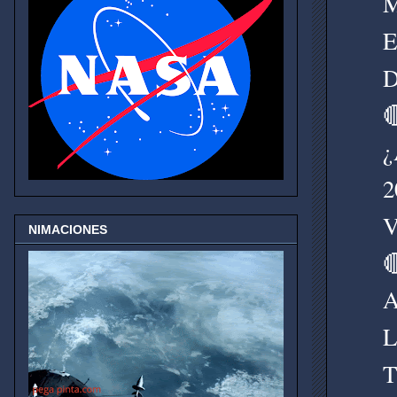
M
E
D

¿
2
V
NIMACIONES

A
L
T