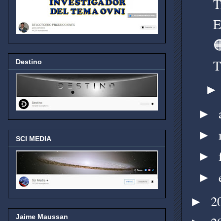
T
E

T
Destino
►
►
SCI MEDIA
►
►
2
►
Jaime Maussan