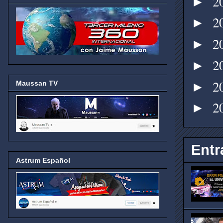
2
►
2
►
2
►
2
►
2
Maussan TV
►
2
►
Entr
Astrum Español