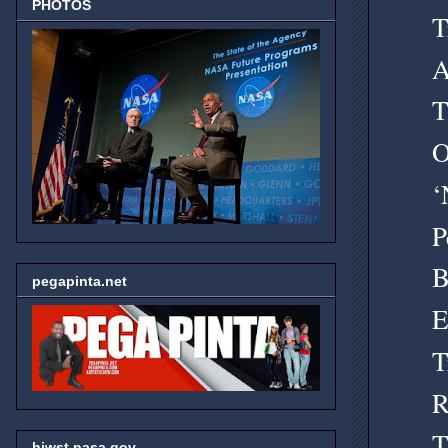
PHOTOS
T
A
T
O
‘
P
B
pegapinta.net
E
T
R
T
hjwst.nasa.gov