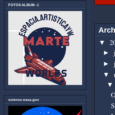
FOTOS ALBUM -1
Arch
2
▼
►
►
▼
O
science.nasa.gov
S