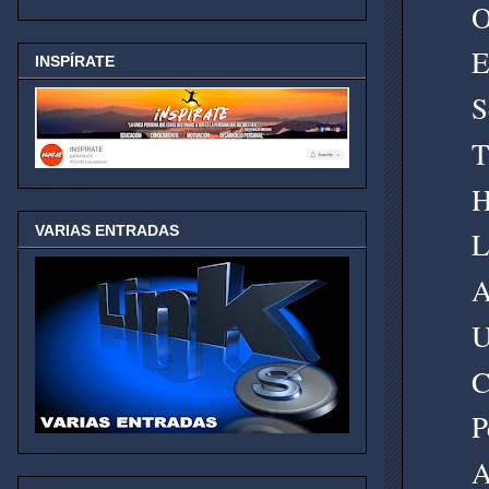
O
E
INSPÍRATE
S
T
H
VARIAS ENTRADAS
L
A
U
C
P
A