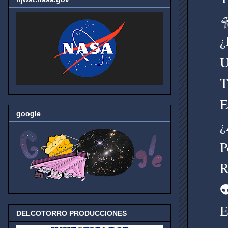

¿
U
T
E
google
¿
P
R

E
DELCOTORRO PRODUCCIONES