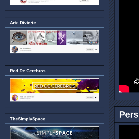
Arte Divierte
Red De Cerebros
Pers
TheSimplySpace