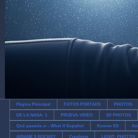
Página Principal
FOTOS PORTADS
PHOTOS
DE LA NASA- 1
PRUEVA-VIDEO
3D PHOTOS
Qué pasaría si - What If Español
Kosmo ES
As
ARIANE 5 ROCKET
Creaform
LIGHT- PHOTOS