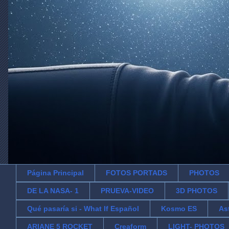
Página Principal
FOTOS PORTADS
PHOTOS
DE LA NASA- 1
PRUEVA-VIDEO
3D PHOTOS
Qué pasaría si - What If Español
Kosmo ES
As
ARIANE 5 ROCKET
Creaform
LIGHT- PHOTOS