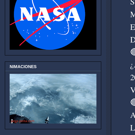
S
M
E
D

¿
NIMACIONES
2
V

A
L