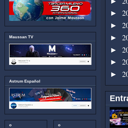
2
►
2
►
2
►
2
►
Maussan TV
2
►
2
►
2
►
Astrum Español
Entr
o
o