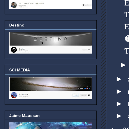
E
T
E
Destino

T
SCI MEDIA
►
►
►
►
Jaime Maussan