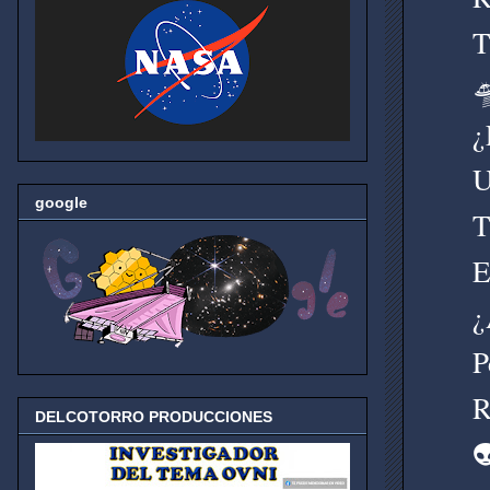
T

¿
U
google
T
E
¿
P
R
DELCOTORRO PRODUCCIONES
