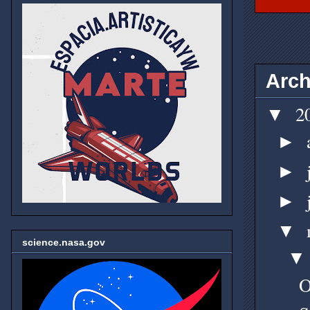
Arch
2
▼
►
►
►
▼
science.nasa.gov
O