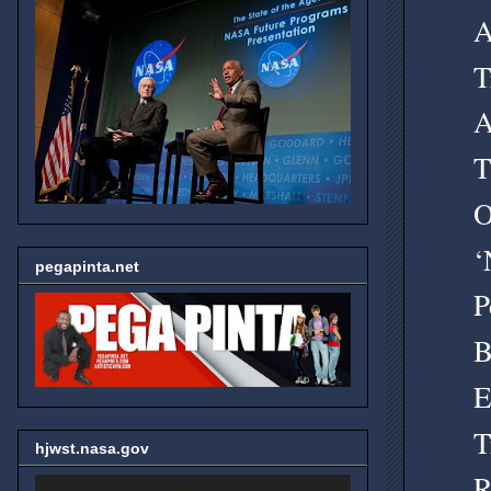
A
T
A
T
O
‘
pegapinta.net
P
B
E
T
hjwst.nasa.gov
R