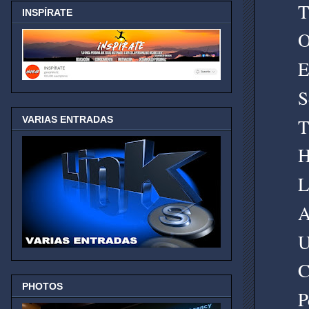
T
INSPÍRATE
O
E
S
VARIAS ENTRADAS
T
H
L
A
U
C
PHOTOS
P