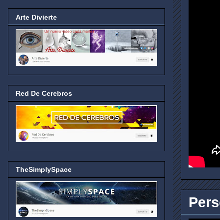
Arte Divierte
Red De Cerebros
TheSimplySpace
Pers