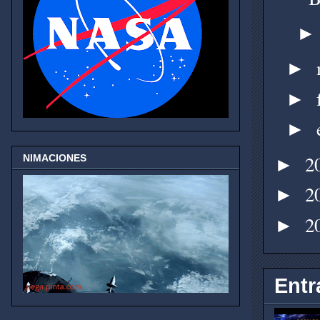
►
►
►
2
NIMACIONES
►
2
►
2
►
Entr