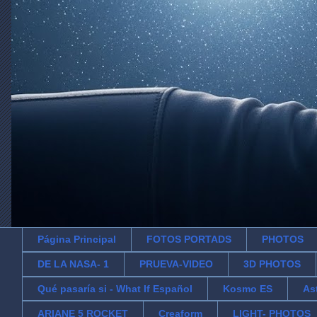
Página Principal
FOTOS PORTADS
PHOTOS
DE LA NASA- 1
PRUEVA-VIDEO
3D PHOTOS
Qué pasaría si - What If Español
Kosmo ES
As
ARIANE 5 ROCKET
Creaform
LIGHT- PHOTOS