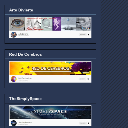
Arte Divierte
Red De Cerebros
TheSimplySpace