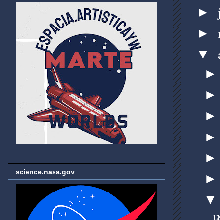
►
►
▼
science.nasa.gov
B