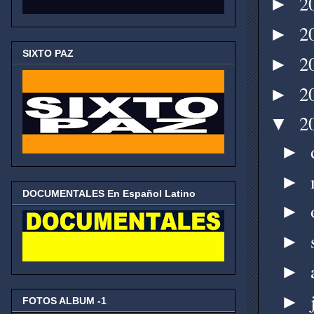
2
►
2
►
SIXTO PAZ
2
►
2
►
2
▼
►
►
DOCUMENTALES En Español Latino
►
►
►
►
FOTOS ALBUM -1