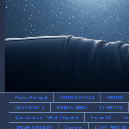
Página Principal
FOTOS PORTADS
PHOTOS
DE LA NASA- 1
PRUEVA-VIDEO
3D PHOTOS
Qué pasaría si - What If Español
Kosmo ES
As
ARIANE 5 ROCKET
Creaform
LIGHT- PHOTOS