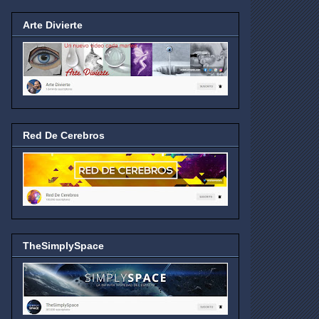
Arte Divierte
Red De Cerebros
TheSimplySpace