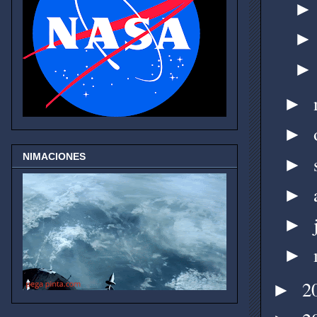
►
►
NIMACIONES
►
►
►
►
2
►