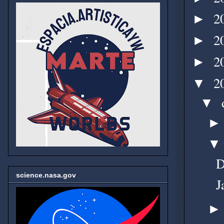
2
►
2
►
2
►
2
▼
▼
D
science.nasa.gov
J