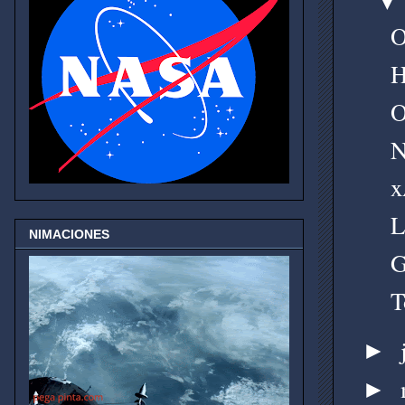
O
H
O
N
x
L
NIMACIONES
G
T
►
►