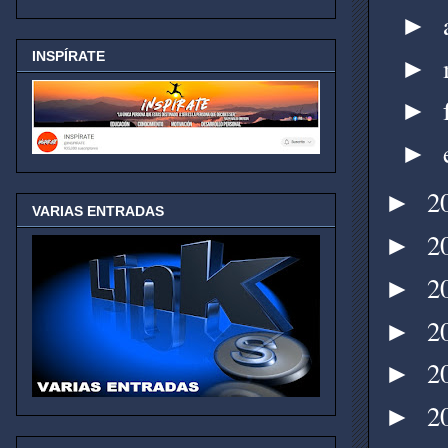
►
INSPÍRATE
►
►
►
2
►
VARIAS ENTRADAS
2
►
2
►
2
►
2
►
2
►