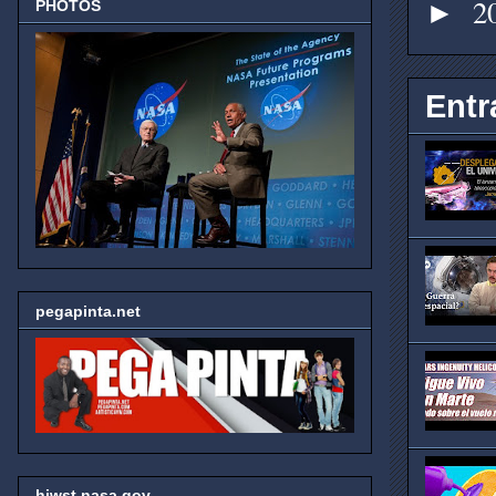
2
►
PHOTOS
Entr
pegapinta.net
hjwst.nasa.gov