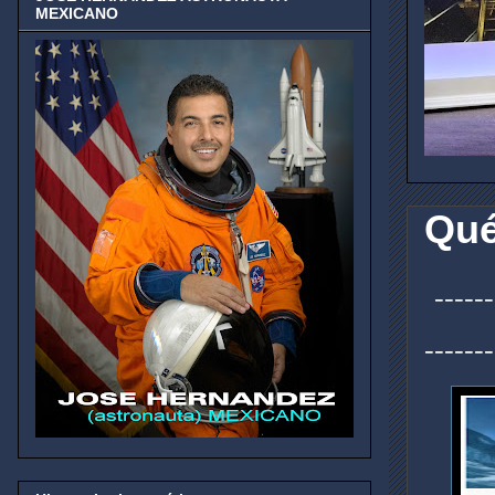
MEXICANO
Qué
------
------