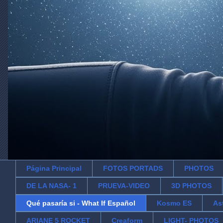
Página Principal
FOTOS PORTADS
PHOTOS
DE LA NASA- 1
PRUEVA-VIDEO
3D PHOTOS
Qué pasaría si - What If Español
Kosmo ES
As
ARIANE 5 ROCKET
Creaform
LIGHT- PHOTOS