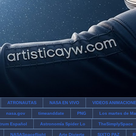
ATRONAUTAS
NASA EN VIVO
VIDEOS ANIMACION
nasa.gov
timeanddate
PNG
Los martes de Ma
trum Español
Astronomía Spider Lo
TheSimplySpace
NASASpaceflight
Arte Divierte
SIXTO PAZ
R