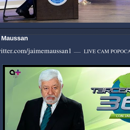
 Maussan
witter.com/jaimemaussan1
LIVE CAM POPOC
------