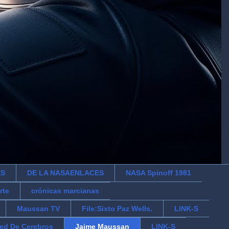
ES
DE LA NASAENLACES
NASA Spinoff 1981
rte
crónicas marcianas
Maussan TV
File:Sixto Paz Wells.
LINK-S
ed De Cerebros
Jaime Maussan
LINK-S