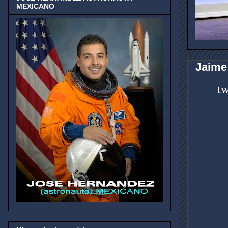
MEXICANO
Jaime
t
--------
--------------