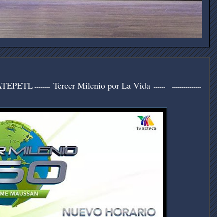
ATEPETL
Tercer Milenio por La Vida
--------
------ ---------------