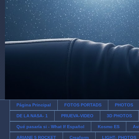
Página Principal
FOTOS PORTADS
PHOTOS
DE LA NASA- 1
PRUEVA-VIDEO
3D PHOTOS
Qué pasaría si - What If Español
Kosmo ES
As
ARIANE 5 ROCKET
Creaform
LIGHT- PHOTOS