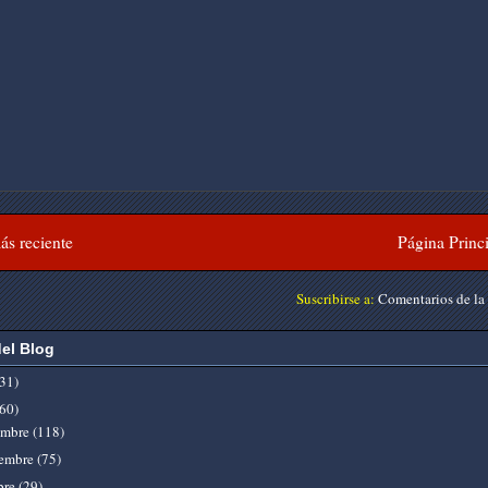
ás reciente
Página Princ
Suscribirse a:
Comentarios de la
del Blog
31)
60)
embre
(118)
embre
(75)
bre
(29)