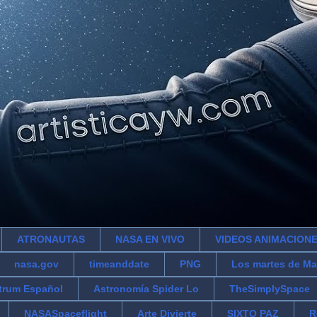
ATRONAUTAS
NASA EN VIVO
VIDEOS ANIMACION
nasa.gov
timeanddate
PNG
Los martes de Ma
trum Español
Astronomía Spider Lo
TheSimplySpace
NASASpaceflight
Arte Divierte
SIXTO PAZ
R