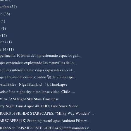
iembre
(54)
to
(38)
o
(4)
o
(1)
l
(12)
br 27
(1)
br 14
(11)
perimenta 10 horas de impresionante espacio: gal...
jes espaciales: explorando las maravillas de lo...
nturas interestelares: viajes espaciales en víd...
je a través del cosmos: video 🚀 de viajes espa...
ystal Skies - Nigel Stanford - 4k TimeLapse
els of the night sky: time-lapse video, Chile -...
M to 7AM Night Sky Stars Timelapse
arry Night Time-Lapse 4K UHD | Free Stock Video
HOURS of 8K HDR STARSCAPES: "Milky Way Wonders" ...
ARSCAPES [4K] Stunning AstroLapse Ambient Film w...
HORAS de PAISAJES ESTELARES (4K)Impresionantes e...