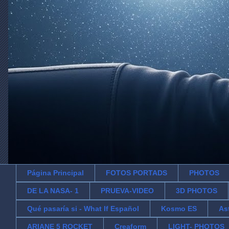
Página Principal
FOTOS PORTADS
PHOTOS
DE LA NASA- 1
PRUEVA-VIDEO
3D PHOTOS
Qué pasaría si - What If Español
Kosmo ES
As
ARIANE 5 ROCKET
Creaform
LIGHT- PHOTOS