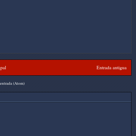
ipal
Entrada antigua
 entrada (Atom)