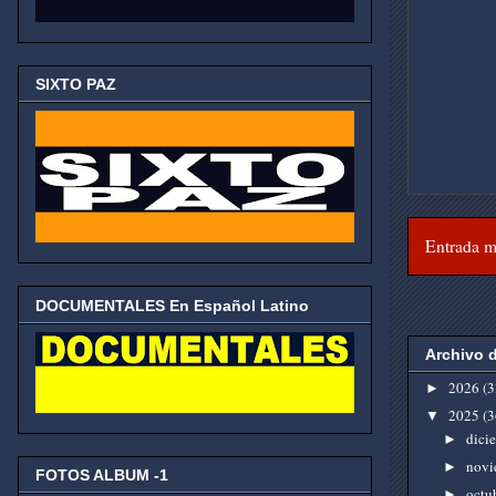
SIXTO PAZ
Entrada m
DOCUMENTALES En Español Latino
Archivo 
2026
(3
►
2025
(3
▼
dici
►
novi
►
FOTOS ALBUM -1
octu
►