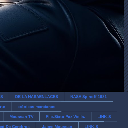
ES
DE LA NASAENLACES
NASA Spinoff 1981
rte
crónicas marcianas
Maussan TV
File:Sixto Paz Wells.
LINK-S
ed De Cerebros
Jaime Maussan
LINK-S