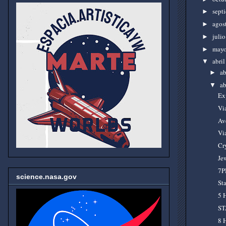
sept
►
agos
►
juli
►
may
►
abri
▼
a
►
a
▼
Ex
Via
Ave
Via
Cr
Jew
7P
science.nasa.gov
St
5 
ST
8 