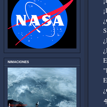
¡
¡
¿
S
¿
¿
E
NIMACIONES
"
E
¿
