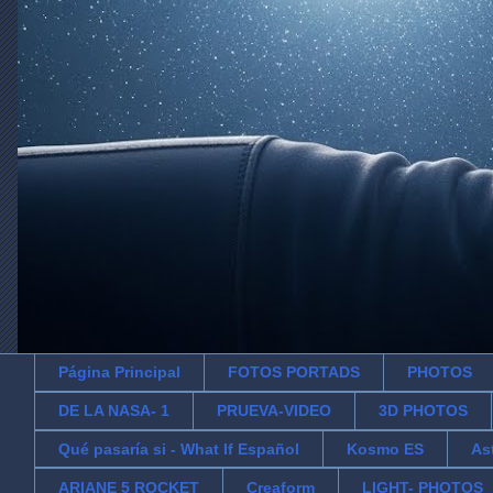
Página Principal
FOTOS PORTADS
PHOTOS
DE LA NASA- 1
PRUEVA-VIDEO
3D PHOTOS
Qué pasaría si - What If Español
Kosmo ES
As
ARIANE 5 ROCKET
Creaform
LIGHT- PHOTOS