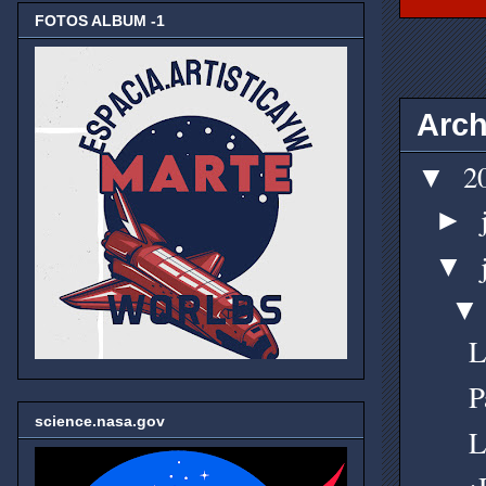
FOTOS ALBUM -1
Arch
2
▼
►
▼
L
P
science.nasa.gov
L