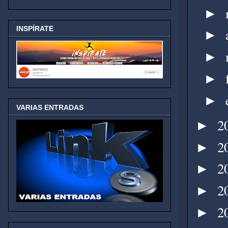
►
INSPÍRATE
►
►
►
►
VARIAS ENTRADAS
2
►
2
►
2
►
2
►
2
►