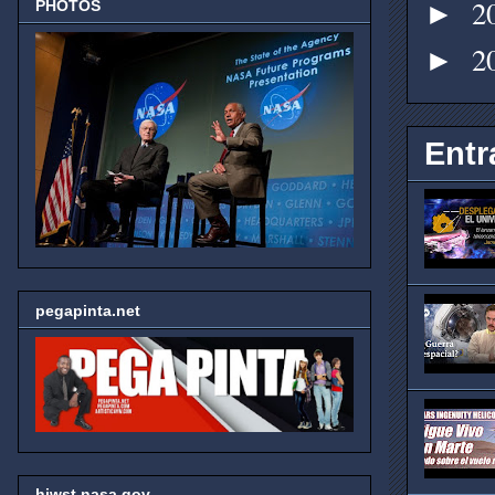
2
PHOTOS
►
2
►
Entr
pegapinta.net
hjwst.nasa.gov