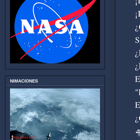
¡
¡
¿
S
¿
¿
E
NIMACIONES
"
E
¿
