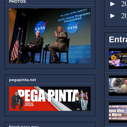
2
PHOTOS
►
2
►
Entr
pegapinta.net
hjwst.nasa.gov