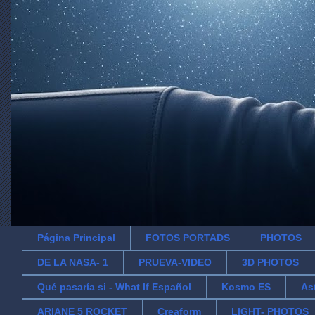
Página Principal
FOTOS PORTADS
PHOTOS
DE LA NASA- 1
PRUEVA-VIDEO
3D PHOTOS
Qué pasaría si - What If Español
Kosmo ES
As
ARIANE 5 ROCKET
Creaform
LIGHT- PHOTOS