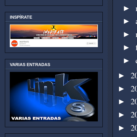
►
INSPÍRATE
►
►
►
►
VARIAS ENTRADAS
2
►
2
►
2
►
2
►
2
►