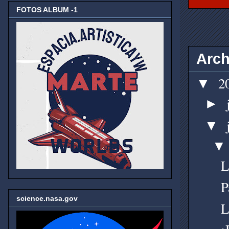
FOTOS ALBUM -1
Arch
2
▼
►
▼
L
P
science.nasa.gov
L